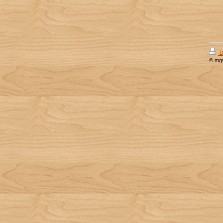
D
© mg