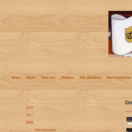
News
Home
Über uns
Termine
150. Jubiläum
Nachbarvereine
Do
2018
2017
2016
Adventszauber